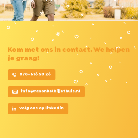
Kom met ons in contact. We helpen
je graag!
078–616 50 26
info@ranonkelbijjethuis.nl
volg ons op linkedin