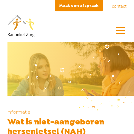
contact
Maak een afspraak
Informatie
Wat is niet-aangeboren
hersenletsel (NAH)