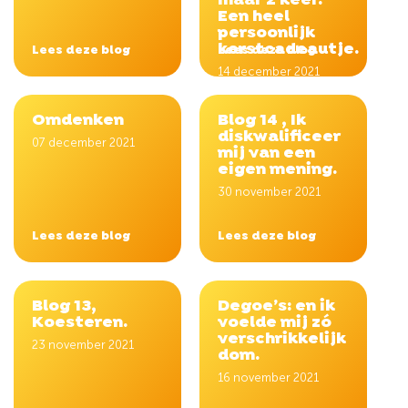
maar 2 keer.
Een heel
persoonlijk
kerstcadeautje.
Lees deze blog
Lees deze blog
14 december 2021
Omdenken
Blog 14 , Ik
diskwalificeer
07 december 2021
mij van een
eigen mening.
30 november 2021
Lees deze blog
Lees deze blog
Blog 13,
Degoe’s: en ik
Koesteren.
voelde mij zó
verschrikkelijk
23 november 2021
dom.
16 november 2021