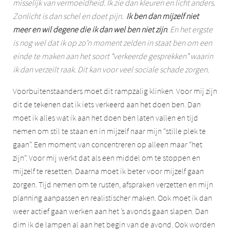
misselijk van vermoeidheid. Ik zie dan kleuren en licht anders.
Zonlicht is dan schel en doet pijn.
Ik ben dan mijzelf niet
meer en wil degene die ik dan wel ben niet zijn
. En het ergste
is nog wel dat ik op zo’n moment zelden in staat ben om een
einde te maken aan het soort “verkeerde gesprekken” waarin
ik dan verzeilt raak. Dit kan voor veel sociale schade zorgen.
Voorbuitenstaanders moet dit rampzalig klinken. Voor mij zijn
dit de tekenen dat ik iets verkeerd aan het doen ben. Dan
moet ik alles wat ik aan het doen ben laten vallen en tijd
nemen om stil te staan en in mijzelf naar mijn “stille plek te
gaan”. Een moment van concentreren op alleen maar “het
zijn”. Voor mij werkt dat als een middel om te stoppen en
mijzelf te resetten. Daarna moet ik beter voor mijzelf gaan
zorgen. Tijd nemen om te rusten, afspraken verzetten en mijn
planning aanpassen en realistischer maken. Ook moet ik dan
weer actief gaan werken aan het ’s avonds gaan slapen. Dan
dim ik de lampen al aan het begin van de avond. Ook worden