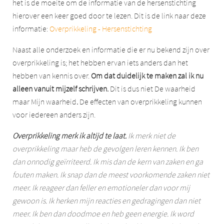
het is de moeite om de informatie van de hersenstichting
hierover een keer goed door te lezen. Dit is de link naar deze
informatie:
Overprikkeling - Hersenstichting
Naast alle onderzoek en informatie die er nu bekend zijn over
overprikkeling is; het hebben ervan iets anders dan het
hebben van kennis over.
Om dat duidelijk te maken zal ik nu
alleen vanuit mijzelf schrijven.
Dit is dus niet De waarheid
maar Mijn waarheid
.
De effecten van overprikkeling kunnen
voor iedereen anders zijn.
Overprikkeling merk ik altijd te laat.
Ik merk niet de
overprikkeling maar heb de gevolgen leren kennen. Ik ben
dan onnodig geïrriteerd. Ik mis dan de kern van zaken en ga
fouten maken. Ik snap dan de meest voorkomende zaken niet
meer. Ik reageer dan feller en emotioneler dan voor mij
gewoon is. Ik herken mijn reacties en gedragingen dan niet
meer. Ik ben dan doodmoe en heb geen energie. Ik word