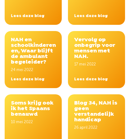
Lees deze blog
Lees deze blog
NAH en
Vervolg op
schoolkinderen
onbegrip voor
en, Waar blijft
mensen met
de ambulant
NAH.
begeleider?
17 mei 2022
24 mei 2022
Lees deze blog
Lees deze blog
Soms krijg ook
Blog 34, NAH is
ik het Spaans
geen
benauwd
verstandelijk
handicap
10 mei 2022
26 april 2022