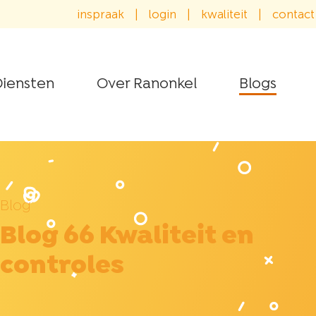
inspraak
|
login
|
kwaliteit
|
contact
iensten
Over Ranonkel
Blogs
Blog
Blog 66 Kwaliteit en
controles