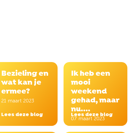
Bezieling en
Ik heb een
wat kan je
mooi
ermee?
weekend
gehad, maar
21 maart 2023
nu....
Lees deze blog
Lees deze blog
07 maart 2023