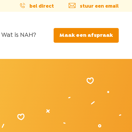
bel direct
stuur een email
Wat is NAH?
Maak een afspraak