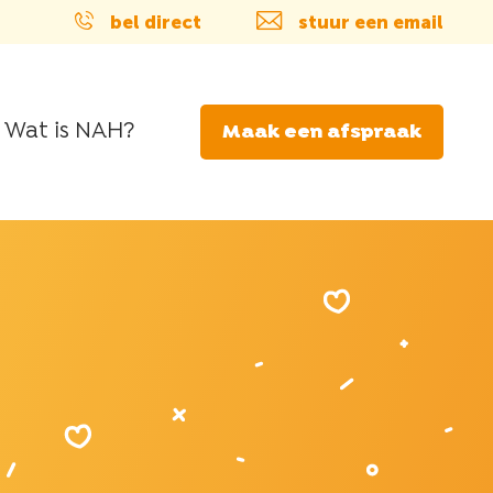
bel direct
stuur een email
Wat is NAH?
Maak een afspraak