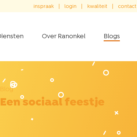
inspraak
|
login
|
kwaliteit
|
contact
iensten
Over Ranonkel
Blogs
Blog
Een sociaal feestje