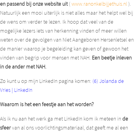
en passend bij onze website uit
(
www.ranonkelbijjethuis.nl
).
Natuurlijk een mooi uiterlijk is niet alles maar het helpt wel bij
de wens om verder te lezen. Ik hoop dat veel van de
mogelijke lezers iets van herkenning vinden of meer willen
weten over de gevolgen van Niet Aangeboren Hersenletsel en
de manier waarop je begeleiding kan geven of gewoon het
vinden van begrip voor mensen met NAH.
Een beetje inleven
in de ander met NAH.
Zo kunt u op mijn LinkedIn pagina komen:
(6) Jolanda de
Vries | LinkedIn
Waarom is het een feestje aan het worden?
Als ik nu aan het werk ga met LinkedIn kom ik meteen in
de
sfeer
van al ons voorlichtingsmateriaal, dat geeft me al een